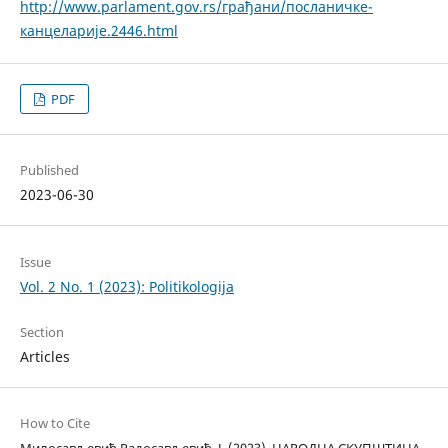
http://www.parlament.gov.rs/грађани/посланичке-
канцеларије.2446.html
PDF
Published
2023-06-30
Issue
Vol. 2 No. 1 (2023): Politikologija
Section
Articles
How to Cite
Милосављевић Радосављевић, Ј. (2023). НАРОДНА СКУПШТИНА