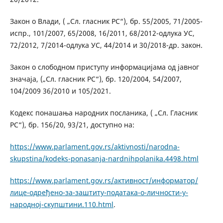
Закон о Влади, ( „Сл. гласник РС“), бр. 55/2005, 71/2005-
испр., 101/2007, 65/2008, 16/2011, 68/2012-одлука УС,
72/2012, 7/2014-одлука УС, 44/2014 и 30/2018-др. закон.
Закон о слободном приступу информацијама од јавног
значаја, („Сл. гласник РС“), бр. 120/2004, 54/2007,
104/2009 36/2010 и 105/2021.
Кодекс понашања народних посланика, ( „Сл. Гласник
РС“), бр. 156/20, 93/21, доступно на:
https://www.parlament.gov.rs/aktivnosti/narodna-
skupstina/kodeks-ponasanja-nardnihpolanika.4498.html
https://www.parlament.gov.rs/активност/информатор/
лице-одређено-за-заштиту-података-о-личности-у-
народној-скупштини.110.html
.