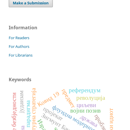
Make a Submission
Information
For Readers
For Authors
For Librarians
Keywords
референдум
предмет
културна стратегија
Ковид 19
јудаизам
службе безбједности
револуција
парадигма
циљеви
флуидна модерност
пројекат
војни позив
Зигмунт Бауман
проблем
држава
Израел