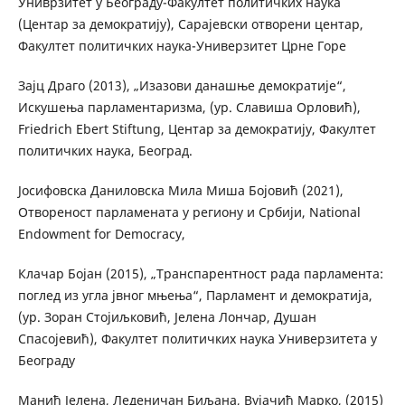
Униврзитет у Београду-Факултет политичких наука
(Центар за демократију), Сарајевски отворени центар,
Факултет политичких наука-Универзитет Црне Горе
Зајц Драго (2013), „Изазови данашње демократије“,
Искушења парламентаризма, (ур. Славиша Орловић),
Friedrich Ebert Stiftung, Центар за демократију, Факултет
политичких наука, Београд.
Јосифовска Даниловска Мила Миша Бојовић (2021),
Отвореност парламената у региону и Србији, National
Endowment for Democracy,
Клачар Бојан (2015), „Транспарентност рада парламента:
поглед из угла јвног мњења“, Парламент и демократија,
(ур. Зоран Стојиљковић, Јелена Лончар, Душан
Спасојевић), Факултет политичких наука Универзитета у
Београду
Манић Јелена, Леденичан Биљана, Вујачић Марко, (2015)