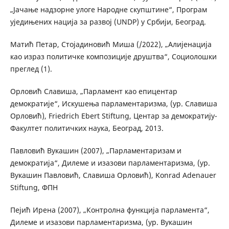
„Јачање надзорне улоге Народне скупштине“, Програм
уједињених нација за развој (UNDP) у Србији, Београд.
Матић Петар, Стојадиновић Миша (/2022), „Алијенација
као израз политичке композиције друштва“, Социолошки
преглед (1).
Орловић Славиша, „Парламент као епицентар
демократије“, Искушења парламентаризма, (ур. Славиша
Орловић), Friedrich Ebert Stiftung, Центар за демократију-
Факултет политичких наука, Београд, 2013.
Павловић Вукашин (2007), „Парламентаризам и
демократија“, Дилеме и изазови парламентаризма, (ур.
Вукашин Павловић, Славиша Орловић), Konrad Adenauer
Stiftung, ФПН
Пејић Ирена (2007), „Контролна функција парламента“,
Дилеме и изазови парламентаризма, (ур. Вукашин