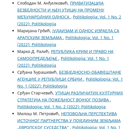
Слободан М. Анђелковић,
ПРИВАТИЗАЦИЈА
БЕЗБЕДНОСТИ И ЊЕН УТИЦАЈ НА ПРОМЕНУ
МЕЂУНАРОДНИХ ОДНОСА
,
Politikologija: Vol. 1 No. 2
(2022): Politikologija
Маријана Грбић,
ЈУДАИЗАМ И ОДНОС ИЗРАЕЛА СА
АРАПСКИМ ЗЕМЉАМА
,
Politikologija: Vol. 1 No. 1
(2022): Politikologija
Марко Д. Ралић,
РЕПУБЛИКА КРИМ И ПРАВО НА
САМООПРЕДЕЉЕЊЕ
,
Politikologija: Vol. 1 No. 1
(2022): Politikologija
Срђана Ђурашевић,
БЕЗБЈЕДНОСНО-ОБАВЈЕШТАЈНЕ
АГЕНЦИЈЕ У РЕПУБЛИЦИ СРБИЈИ
,
Politikologija: Vol. 1
No. 1 (2022): Politikologija
Срђан Старчевић,
УТИЦАЈ РАЗЛИЧИТИХ КУЛТУРНИХ
СТРАТЕГИЈА НА ПОЖЕЉНОСТ ВОЈНОГ ПОЗИВА
,
Politikologija: Vol. 1 No. 2 (2022): Politikologija
Милош М. Петровић,
НEПОВОЉНА ПЕРСПЕКТИВА
ИСТОЧНОГ ПАРТНЕРСТВА У ПОЈЕДИНИМ ЗЕМЉАМА
„ЕВРОПСКОГ СУСЕДСТВА“
,
Politikologija: Vol. 1 No. 1