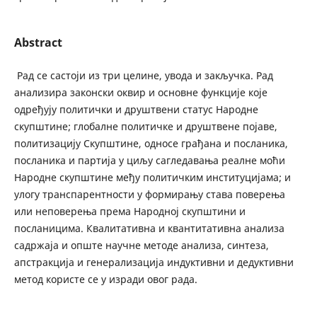
Abstract
Рад се састоји из три целине, увода и закључка. Рад
анализира законски оквир и основне функције које
одређују политички и друштвени статус Народне
скупштине; глобалне политичке и друштвене појаве,
политизацију Скупштине, односе грађана и посланика,
посланика и партија у циљу сагледавања реалне моћи
Народне скупштине међу политичким институцијама; и
улогу транспарентности у формирању става поверења
или неповерења према Народној скупштини и
посланицима. Квалитативна и квантитативна анализа
садржаја и опште научне методе анализа, синтеза,
апстракција и генерализација индуктивни и дедуктивни
метод користе се у изради овог рада.