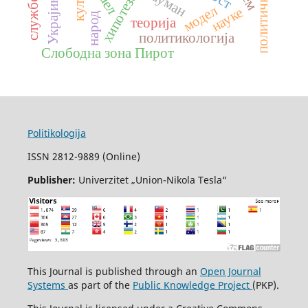
политички идиот
Украјина
хипотезе
модел
науке
народ
теорија
политикологија
Слободна зона Пирот
Politikologija
ISSN 2812-9889 (Online)
Publisher:
Univerzitet „Union-Nikola Tesla“
This Journal is published through an
Open Journal
Systems
as part of the
Public Knowledge Project
(PKP).