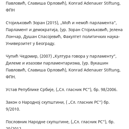
Павловић, Славиша Орловић), Konrad Adenauer Stiftung,
ФПН
Стојиљковић Зоран (2015), „Моћ и немоћ парламента“,
Парламент и демократија, (ур. Зоран Стојиљковић, Јелена
Лончар, Душан Спасојевић, Факултет политичких наука-
Универзитет у Београду.
Чупић Чедомир, (2007) „Култура говора у парламенту“,
Дилеме и изазови парламентаризма, (ур. Вукашин
Павловић, Славиша Орловић), Konrad Adenauer Stiftung,
ФПН.
Устав Републике Србије, („Сл. гласник РС“), бр. 98/2006.
Закон о Народној скупштини, ( „Сл. гласник РС“) бр.
9/2010.
Пословник Народне скупштине, („Сл. гласник РС“), бр.
20/2012.