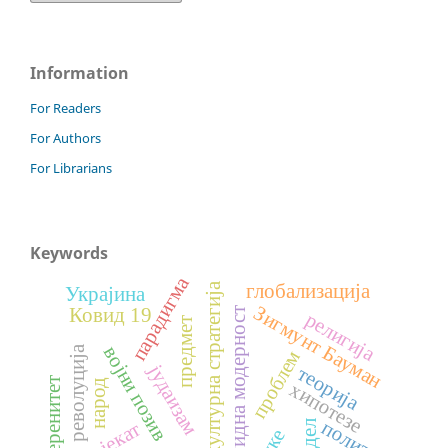
Information
For Readers
For Authors
For Librarians
Keywords
парадигма
глобализација
културна стратегија
Украјина
Зигмунт Бауман
Ковид 19
флуидна модерност
религија
предмет
војни позив
револуција
проблем
јудаизам
теорија
суверенитет
народ
хипотезе
политика
пројекат
модел