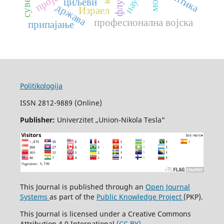
науке
циљеви
држава
Израел
професионална војска
припајање
Politikologija
ISSN 2812-9889 (Online)
Publisher:
Univerzitet „Union-Nikola Tesla“
This Journal is published through an
Open Journal
Systems
as part of the
Public Knowledge Project
(PKP).
This Journal is licensed under a Creative Commons
Attribution 4.0 International
(CC BY)